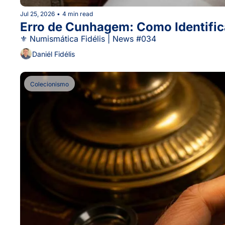
Jul 25, 2026
•
4 min read
Erro de Cunhagem: Como Identifica
⚜ Numismática Fidélis | News #034
Daniél Fidélis
Colecionismo