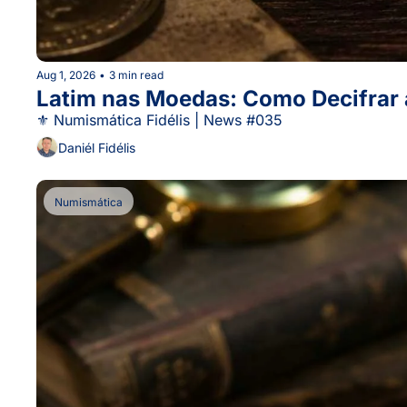
Aug 1, 2026
•
3 min read
Latim nas Moedas: Como Decifrar a
⚜ Numismática Fidélis | News #035
Daniél Fidélis
Numismática