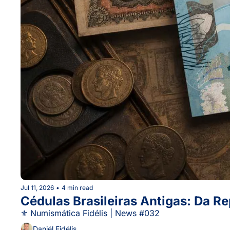
Jul 11, 2026
•
4 min read
Cédulas Brasileiras Antigas: Da R
⚜ Numismática Fidélis | News #032
Daniél Fidélis