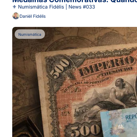
⚜ Numismática Fidélis | News #033
Daniél Fidélis
Numismática