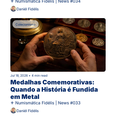
⚜ Numismática Fidélis | News #034
Daniél Fidélis
Colecionismo
Jul 18, 2026
•
4 min read
Medalhas Comemorativas: 
Quando a História é Fundida 
em Metal
⚜ Numismática Fidélis | News #033
Daniél Fidélis